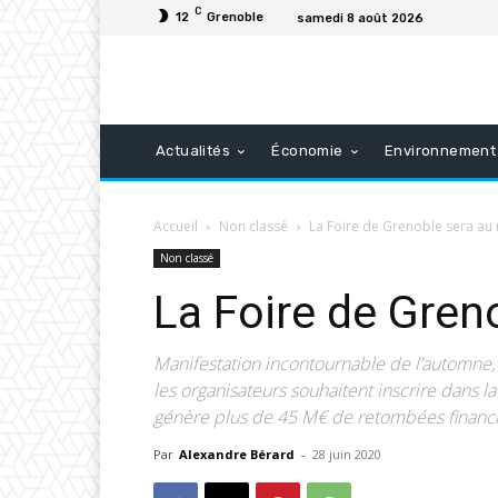
C
12
Grenoble
samedi 8 août 2026
Actualités
Économie
Environnement
Accueil
Non classé
La Foire de Grenoble sera a
Non classé
La Foire de Gren
Manifestation incontournable de l’automne
les organisateurs souhaitent inscrire dans 
génère plus de 45 M€ de retombées financi
Par
Alexandre Bérard
-
28 juin 2020