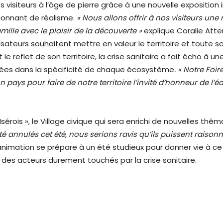
s visiteurs à l’âge de pierre grâce à une nouvelle expositio
onnant de réalisme.
« Nous allons offrir à nos visiteurs une
amille avec le plaisir de la découverte »
explique Coralie Att
isateurs souhaitent mettre en valeur le territoire et toute sa 
le reflet de son territoire, la crise sanitaire a fait écho à u
crées dans la spécificité de chaque écosystème
. « Notre Foi
 pays pour faire de notre territoire l’invité d’honneur de l’é
 Isérois », le Village civique qui sera enrichi de nouvelles 
é annulés cet été, nous serions ravis qu’ils puissent raison
animation se prépare à un été studieux pour donner vie à c
des acteurs durement touchés par la crise sanitaire.