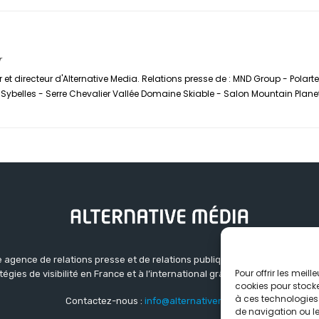
r
 et directeur d'Alternative Media. Relations presse de : MND Group - Polar
ybelles - Serre Chevalier Vallée Domaine Skiable - Salon Mountain Plane
 agence de relations presse et de relations publiques basée à Grenoble.
Pour offrir les meil
atégies de visibilité en France et à l’international grâce à un réseau d’ag
cookies pour stocke
à ces technologies
Contactez-nous :
info@alternativemedia.fr
de navigation ou les