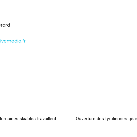
érard
ivemedia.fr
domaines skiables travaillent
Ouverture des tyroliennes géan