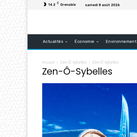
C
14.2
Grenoble
samedi 8 août 2026
Actualités
Économie
Environnement
Accueil
Zen-Ô-Sybelles
Zen-Ô-Sybelles
Zen-Ô-Sybelles