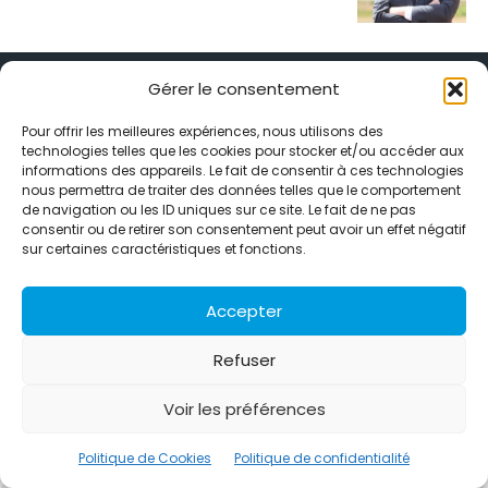
Gérer le consentement
Pour offrir les meilleures expériences, nous utilisons des
technologies telles que les cookies pour stocker et/ou accéder aux
Alternative Média est une agence de relations presse et de
informations des appareils. Le fait de consentir à ces technologies
relations publiques basée à Grenoble. Depuis 1995, elle conçoit et
nous permettra de traiter des données telles que le comportement
pilote des stratégies de visibilité en France et à l’international
de navigation ou les ID uniques sur ce site. Le fait de ne pas
grâce à un réseau d’agences partenaires.
consentir ou de retirer son consentement peut avoir un effet négatif
sur certaines caractéristiques et fonctions.
Contactez-nous :
info@alternativemedia.fr
Accepter
Refuser
Voir les préférences
© Copyright - Alternative Média
2026
Clients
Contact
International
Références
Politique de confidentialité
Politique de Cookies
Politique de Cookies
Politique de confidentialité