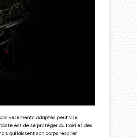
d sans vêtements adaptés peut vite
cliste est de se protéger du froid et des
is qui laissent son corps respirer