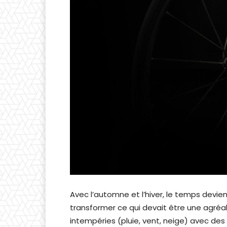
Avec l’automne et l’hiver, le temps devi
transformer ce qui devait être une agréab
intempéries (pluie, vent, neige) avec des