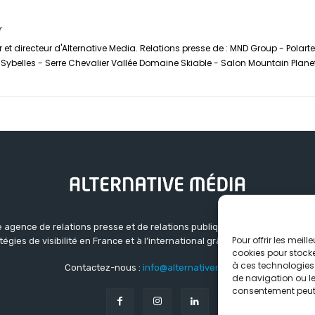
r
 et directeur d'Alternative Media. Relations presse de : MND Group - Polar
ybelles - Serre Chevalier Vallée Domaine Skiable - Salon Mountain Plane
 agence de relations presse et de relations publiques basée à Grenoble.
Pour offrir les meil
atégies de visibilité en France et à l’international grâce à un réseau d’ag
cookies pour stocke
à ces technologies
Contactez-nous :
info@alternativemedia.fr
de navigation ou les
consentement peut a