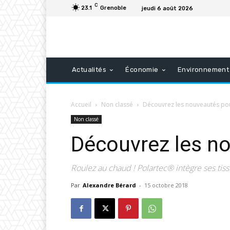
C
23.1
Grenoble
jeudi 6 août 2026
Actualités
Économie
Environnement
Accueil
Non classé
Découvrez les nouveautés pou
Non classé
Découvrez les no
Roulez au chaud ! Polartec® intègre ses tis
Par
Alexandre Bérard
-
15 octobre 2018