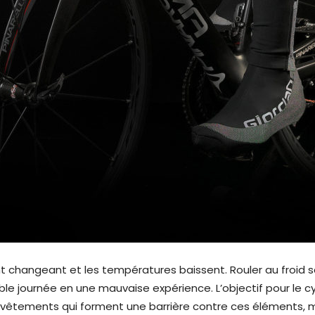
ent changeant et les températures baissent. Rouler au froi
le journée en une mauvaise expérience. L’objectif pour le cy
 vêtements qui forment une barrière contre ces éléments, ma