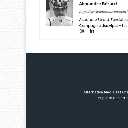
Alexandre Bérard
https://www.alternativemedia.f
Alexandre Bérard. Fondateur
Compagnie des Alpes - Les S
Alternative Média est une
et pilote des str