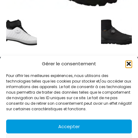
Gérer le consentement
Pour offrir les meilleures expériences, nous utilisons des
technologies telles que les cookies pour stocker et/ou accéder aux
informations des appareils. Le fait de consentir à ces technologies
Alternative Média est une agence de relations presse et de
nous permettra de traiter des données telles que le comportement
relations publiques basée à Grenoble. Depuis 1995, elle conçoit et
de navigation ou les ID uniques sur ce site. Le fait de ne pas
pilote des stratégies de visibilité en France et à l’international
consentir ou de retirer son consentement peut avoir un effet négatif
grâce à un réseau d’agences partenaires.
sur certaines caractéristiques et fonctions.
Contactez-nous :
info@alternativemedia.fr
Accepter