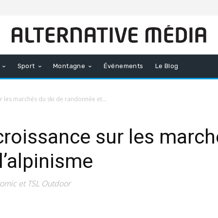
Sport
Montagne
Événements
Le Blog
r les marchés du ski de randonnée et...
croissance sur les march
l’alpinisme
tomic et TSL Outdoor