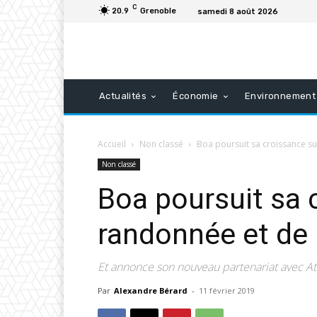
C
20.9
Grenoble
samedi 8 août 2026
Actualités
Économie
Environnement
Accueil
Non classé
Boa poursuit sa croissance su
Non classé
Boa poursuit sa 
randonnée et de 
Et annonce son nouveau partenariat avec A
Par
Alexandre Bérard
-
11 février 2019