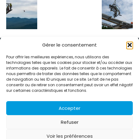
Gérer le consentement
Pour offrir les meilleures expériences, nous utilisons des
technologies telles que les cookies pour stocker et/ou accéder aux
informations des appareils. Le fait de consentir à ces technologies
Alternative Média est une agence de relations presse et de
nous permettra de traiter des données telles que le comportement
relations publiques basée à Grenoble. Depuis 1995, elle conçoit et
de navigation ou les ID uniques sur ce site. Le fait de ne pas
pilote des stratégies de visibilité en France et à l’international
consentir ou de retirer son consentement peut avoir un effet négatif
grâce à un réseau d’agences partenaires.
sur certaines caractéristiques et fonctions.
Contactez-nous :
info@alternativemedia.fr
Accepter
Refuser
Voir les préférences