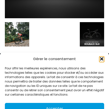
Gérer le consentement
Pour offrir les meilleures expériences, nous utilisons des
technologies telles que les cookies pour stocker et/ou accéder aux
informations des appareils. Le fait de consentir à ces technologies
Alternative Média est une agence de relations presse et de
nous permettra de traiter des données telles que le comportement
relations publiques basée à Grenoble. Depuis 1995, elle conçoit et
de navigation ou les ID uniques sur ce site. Le fait de ne pas
pilote des stratégies de visibilité en France et à l’international
consentir ou de retirer son consentement peut avoir un effet négatif
grâce à un réseau d’agences partenaires.
sur certaines caractéristiques et fonctions.
Contactez-nous :
info@alternativemedia.fr
Accepter