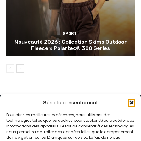
SPORT
Nouveauté 2026 : Collection Skims Outdoor
Fleece x Polartec® 300 Series
Gérer le consentement
Pour offrir les meilleures expériences, nous utilisons des
technologies telles que les cookies pour stocker et/ou accéder aux
informations des appareils. Le fait de consentir à ces technologies
Alternative Média est une agence de relations presse et de
nous permettra de traiter des données telles que le comportement
relations publiques basée à Grenoble. Depuis 1995, elle conçoit et
de navigation ou les ID uniques sur ce site. Le fait de ne pas
pilote des stratégies de visibilité en France et à l’international