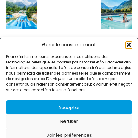
Gérer le consentement
Pour offrir les meilleures expériences, nous utilisons des
technologies telles que les cookies pour stocker et/ou accéder aux
informations des appareils. Le fait de consentir à ces technologies
Alternative Média est une agence de relations presse et de
nous permettra de traiter des données telles que le comportement
relations publiques basée à Grenoble. Depuis 1995, elle conçoit et
de navigation ou les ID uniques sur ce site. Le fait de ne pas
pilote des stratégies de visibilité en France et à l’international
consentir ou de retirer son consentement peut avoir un effet négatif
grâce à un réseau d’agences partenaires.
sur certaines caractéristiques et fonctions.
Contactez-nous :
info@alternativemedia.fr
Accepter
Refuser
Voir les préférences