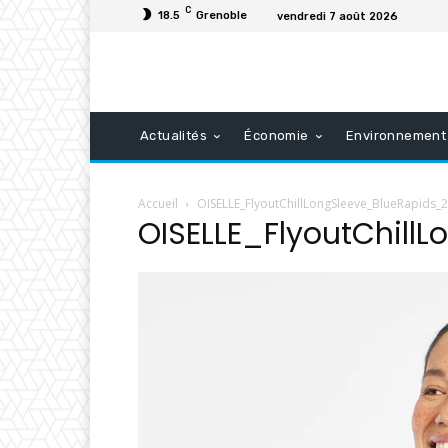
C
18.5
Grenoble
vendredi 7 août 2026
Actualités
Économie
Environnement
Accueil
OISELLE_FlyoutChillLongSleeve_BlueRapids_2
OISELLE_FlyoutChill