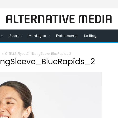
Sport
Montagne
Événements
Le Blog
OISELLE_FlyoutChillLongSleeve_BlueRapids_2
LongSleeve_BlueRapids_2