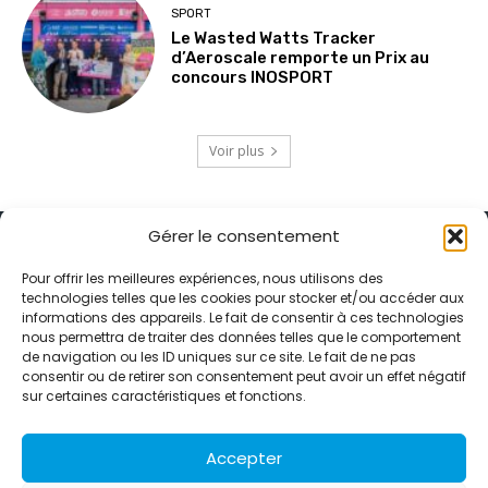
SPORT
Le Wasted Watts Tracker
d’Aeroscale remporte un Prix au
concours INOSPORT
Voir plus
Gérer le consentement
Pour offrir les meilleures expériences, nous utilisons des
technologies telles que les cookies pour stocker et/ou accéder aux
informations des appareils. Le fait de consentir à ces technologies
Alternative Média est une agence de relations presse et de
nous permettra de traiter des données telles que le comportement
relations publiques basée à Grenoble. Depuis 1995, elle conçoit et
de navigation ou les ID uniques sur ce site. Le fait de ne pas
pilote des stratégies de visibilité en France et à l’international
consentir ou de retirer son consentement peut avoir un effet négatif
grâce à un réseau d’agences partenaires.
sur certaines caractéristiques et fonctions.
Contactez-nous :
info@alternativemedia.fr
Accepter