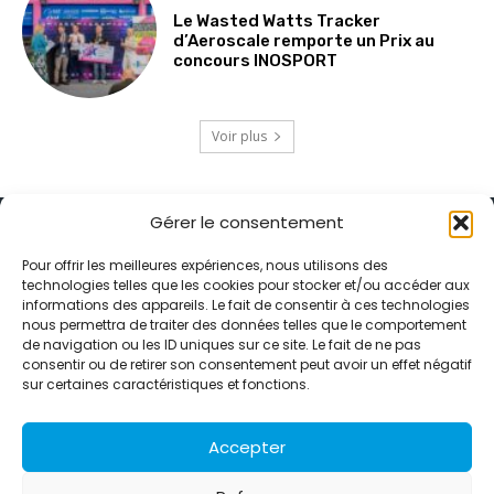
Le Wasted Watts Tracker
d’Aeroscale remporte un Prix au
concours INOSPORT
Voir plus
Gérer le consentement
Pour offrir les meilleures expériences, nous utilisons des
technologies telles que les cookies pour stocker et/ou accéder aux
informations des appareils. Le fait de consentir à ces technologies
Alternative Média est une agence de relations presse et de
nous permettra de traiter des données telles que le comportement
relations publiques basée à Grenoble. Depuis 1995, elle conçoit et
de navigation ou les ID uniques sur ce site. Le fait de ne pas
pilote des stratégies de visibilité en France et à l’international
consentir ou de retirer son consentement peut avoir un effet négatif
grâce à un réseau d’agences partenaires.
sur certaines caractéristiques et fonctions.
Contactez-nous :
info@alternativemedia.fr
Accepter