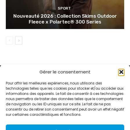
SPORT
Nouveauté 2026 : Collection Skims Outdoor
Fleece x Polartec® 300 Series
Gérer le consentement
Pour offrir les meilleures expériences, nous utilisons des
technologies telles que les cookies pour stocker et/ou accéder aux
informations des appareils. Le fait de consentir à ces technologies
Alternative Média est une agence de relations presse et de
nous permettra de traiter des données telles que le comportement
relations publiques basée à Grenoble. Depuis 1995, elle conçoit et
de navigation ou les ID uniques sur ce site. Le fait de ne pas
pilote des stratégies de visibilité en France et à l’international
consentir ou de retirer son consentement peut avoir un effet négatif
grâce à un réseau d’agences partenaires.
sur certaines caractéristiques et fonctions.
Contactez-nous :
info@alternativemedia.fr