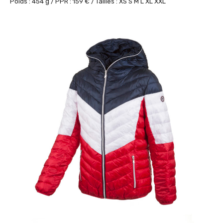
Poids : 454 g / PPR : 159 € / Tailles : XS S M L XL XXL