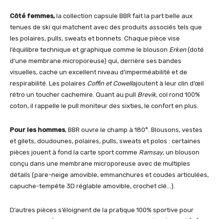
Côté femmes,
la collection capsule BBR fait la part belle aux
tenues de ski qui matchent avec des produits associés tels que
les polaires, pulls, sweats et bonnets. Chaque pièce vise
l’équilibre technique et graphique comme le blouson
Erken
(doté
d’une membrane microporeuse) qui, derrière ses bandes
visuelles, cache un excellent niveau d’imperméabilité et de
respirabilité. Les polaires
Coffin et Cowell
ajoutent à leur clin d’œil
rétro un toucher cachemire. Quant au pull
Brevik,
col rond 100%
coton, il rappelle le pull moniteur des sixties, le confort en plus.
Pour les hommes
, BBR ouvre le champ à 180°. Blousons, vestes
et gilets, doudounes, polaires, pulls, sweats et polos : certaines
pièces jouent à fond la carte sport comme
Ramsay
, un blouson
conçu dans une membrane microporeuse avec de multiples
détails (pare-neige amovible, emmanchures et coudes articulées,
capuche-tempête 3D réglable amovible, crochet clé…).
D’autres pièces s’éloignent de la pratique 100% sportive pour