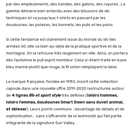
par des empiècements, des bandes, des galons, des rayures…La
gamme démarre bien entendu avec des blousons de ski
techniques et va jusqu’aux t-shirts en passant par les
doudounes, les polaires, les bonnets, les pulls et les polos.
Si cette tendance est clairement issue du monde du ski des
années 60, elle va bien au-delà de la pratique sportive et de la
montagne. On la retrouve très largement en ville. Ainsi, on portera
dès l’automne le pull esprit moniteur. Celui ci-étant traité en base
bleu marine plutôt que rouge, le fil coton remplaçant la laine.
La marque française, fondée en 1983, inscrit cette collection
capsule dans une nouvelle offre 2019-2020 restructurée autour
de
4 lignes
life et sport style
très définies (
loisirs hommes,
loisirs femmes, doudounes Smart Down sans duvet animal,
et skiwear
). Leurs points communs : davantage de détails et de
sophistication… sans s’affranchir de la technicité qui fait partie
intégrante de la signature Sun Valley.