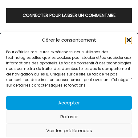
CONNECTER POUR LAISSER UN COMMENTAIRE
Gérer le consentement
Pour offrir les meilleures expériences, nous utilisons des
technologies telles que les cookies pour stocker et/ou accéder aux
informations des appareils. Le fait de consentir à ces technologies
Alternative Média est une agence de relations presse et de
nous permettra de traiter des données telles que le comportement
relations publiques basée à Grenoble. Depuis 1995, elle conçoit et
de navigation ou les ID uniques sur ce site. Le fait de ne pas
pilote des stratégies de visibilité en France et à l’international
consentir ou de retirer son consentement peut avoir un effet négatif
grâce à un réseau d’agences partenaires.
sur certaines caractéristiques et fonctions.
Contactez-nous :
info@alternativemedia.fr
Accepter
Refuser
Voir les préférences
© Copyright - Alternative Média
2026