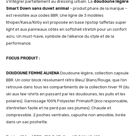
s’intégrer parfaitement au dressing urbain. La
doudoune légère
Smart Down sans duvet animal
– produit phare de la marque –
est revisitée aux codes BBR. Une ligne de 3 modèles
Khoper/Kaisa/Kirby est proposée en base ripstop taffetas super
light et aux panneaux côtés en softshell stretch pour un confort
acru. Un must-have, symbole de l’alliance du style et de la
performance.
FOCUS PRODUIT :
DOUDOUNE FEMME ALHENA
Doudoune légère, collection capsule
BBR. Un color block résolument rétro Bleu/ Blanc/Rouge, que l’on
retrouve dans tous les compartiments de la collection hiver 19 (du
ski aux tee-shirts en passant par les doudounes, les pulls et les
polaires). Garnissage 100% Polyester Primaloft (éco responsable,
d’entretien facile et ne perd pas ses plumes). Chaude et
compressible. 2 poches ventrales, capuche non amovible, livrée
dans un sac pochette.