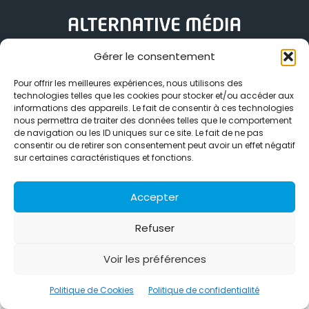
Gérer le consentement
Alternative Média est une agence de relations presse et de
relations publiques basée à Grenoble. Depuis 1995, elle conçoit et
Pour offrir les meilleures expériences, nous utilisons des
pilote des stratégies de visibilité en France et à l’international
technologies telles que les cookies pour stocker et/ou accéder aux
grâce à un réseau d’agences partenaires.
informations des appareils. Le fait de consentir à ces technologies
nous permettra de traiter des données telles que le comportement
Contactez-nous :
info@alternativemedia.fr
de navigation ou les ID uniques sur ce site. Le fait de ne pas
consentir ou de retirer son consentement peut avoir un effet négatif
sur certaines caractéristiques et fonctions.
Accepter
© Copyright - Alternative Média
2026
Refuser
Clients
Contact
International
Références
Politique de confidentialité
Politique de Cookies
Voir les préférences
Politique de Cookies
Politique de confidentialité