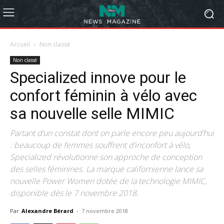
Accueil
Non classé
Non classé
Specialized innove pour le
confort féminin à vélo avec
sa nouvelle selle MIMIC
Partant d’un constat dont on parle encore peu aujourd’hui
: beaucoup de femmes souffrent d’inconfort à vélo,
Specialized révolutionne son approche de conception
des selles féminines. La marque californienne lance sa
nouvelle Power Women dotée de la technologie MIMIC,
disponible dès le 7 novembre 2018.
Par
Alexandre Bérard
-
7 novembre 2018