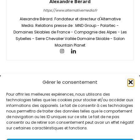
Alexandre Bérard
https://www.alternativemedia.fr
Alexandre Bérard. Fondateur et directeur d'Alternative
Media. Relations presse de : MND Group - Polartec -
Domaines Skiables de France - Compagnie des Alpes - Les
Sybelles - Serre Chevalier Vallée Domaine Skiable - Salon
Mountain Planet
Gérer le consentement
Pour offrir les meilleures expériences, nous utilisons des
technologies telles que les cookies pour stocker et/ou accéder aux
informations des appareils. Le fait de consentir à ces technologies
Alternative Média est une agence de relations presse et de
nous permettra de traiter des données telles que le comportement
relations publiques basée à Grenoble. Depuis 1995, elle conçoit et
de navigation ou les ID uniques sur ce site. Le fait de ne pas
pilote des stratégies de visibilité en France et à l’international
consentir ou de retirer son consentement peut avoir un effet négatif
grâce à un réseau d’agences partenaires.
sur certaines caractéristiques et fonctions.
Contactez-nous :
info@alternativemedia.fr