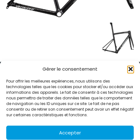
Gérer le consentement
Pour offrir les meilleures expériences, nous utilisons des
technologies telles que les cookies pour stocker et/ou accéder aux
informations des appareils. Le fait de consentir à ces technologies
Alternative Média est une agence de relations presse et de
nous permettra de traiter des données telles que le comportement
relations publiques basée à Grenoble. Depuis 1995, elle conçoit et
de navigation ou les ID uniques sur ce site. Le fait de ne pas
pilote des stratégies de visibilité en France et à l’international
consentir ou de retirer son consentement peut avoir un effet négatif
grâce à un réseau d’agences partenaires.
sur certaines caractéristiques et fonctions.
Contactez-nous :
info@alternativemedia.fr
Accepter