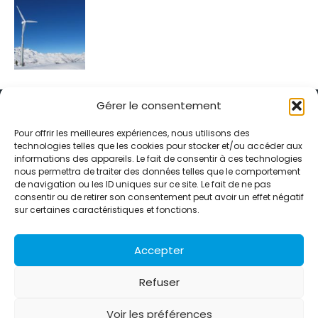
Gérer le consentement
Pour offrir les meilleures expériences, nous utilisons des
technologies telles que les cookies pour stocker et/ou accéder aux
informations des appareils. Le fait de consentir à ces technologies
Alternative Média est une agence de relations presse et de
nous permettra de traiter des données telles que le comportement
relations publiques basée à Grenoble. Depuis 1995, elle conçoit et
de navigation ou les ID uniques sur ce site. Le fait de ne pas
pilote des stratégies de visibilité en France et à l’international
consentir ou de retirer son consentement peut avoir un effet négatif
grâce à un réseau d’agences partenaires.
sur certaines caractéristiques et fonctions.
Contactez-nous :
info@alternativemedia.fr
Accepter
Refuser
Voir les préférences