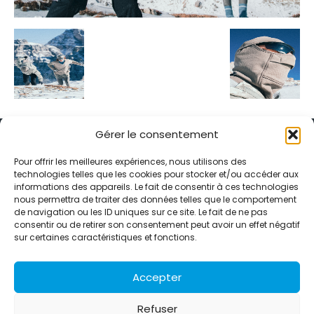
Gérer le consentement
Pour offrir les meilleures expériences, nous utilisons des
technologies telles que les cookies pour stocker et/ou accéder aux
informations des appareils. Le fait de consentir à ces technologies
Alternative Média est une agence de relations presse et de
nous permettra de traiter des données telles que le comportement
relations publiques basée à Grenoble. Depuis 1995, elle conçoit et
de navigation ou les ID uniques sur ce site. Le fait de ne pas
pilote des stratégies de visibilité en France et à l’international
consentir ou de retirer son consentement peut avoir un effet négatif
grâce à un réseau d’agences partenaires.
sur certaines caractéristiques et fonctions.
Contactez-nous :
info@alternativemedia.fr
Accepter
Refuser