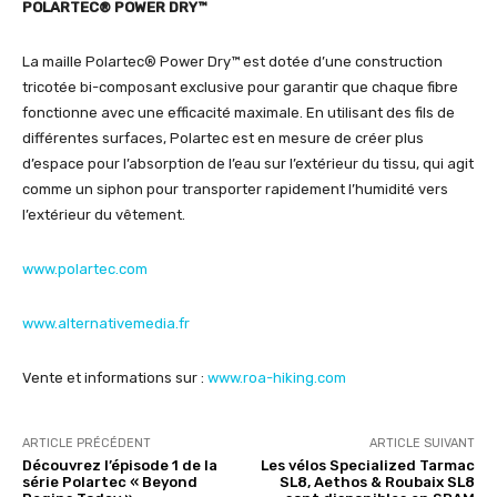
POLARTEC® POWER DRY™
La maille Polartec® Power Dry™ est dotée d’une construction
tricotée bi-composant exclusive pour garantir que chaque fibre
fonctionne avec une efficacité maximale. En utilisant des fils de
différentes surfaces, Polartec est en mesure de créer plus
d’espace pour l’absorption de l’eau sur l’extérieur du tissu, qui agit
comme un siphon pour transporter rapidement l’humidité vers
l’extérieur du vêtement.
www.polartec.com
www.alternativemedia.fr
Vente et informations sur :
www
.roa-hiking.com
ARTICLE PRÉCÉDENT
ARTICLE SUIVANT
Découvrez l’épisode 1 de la
Les vélos Specialized Tarmac
série Polartec « Beyond
SL8, Aethos & Roubaix SL8