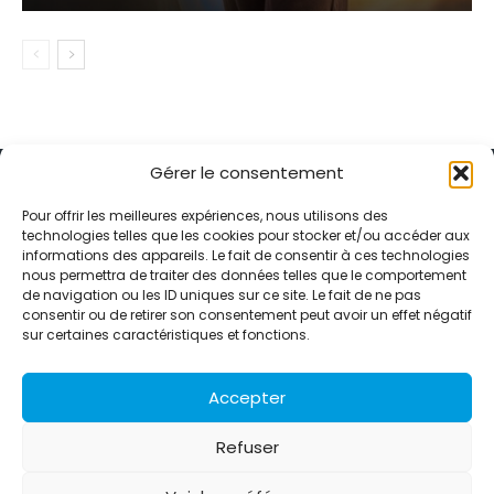
Gérer le consentement
Pour offrir les meilleures expériences, nous utilisons des
technologies telles que les cookies pour stocker et/ou accéder aux
informations des appareils. Le fait de consentir à ces technologies
Alternative Média est une agence de relations presse et de
nous permettra de traiter des données telles que le comportement
relations publiques basée à Grenoble. Depuis 1995, elle conçoit et
de navigation ou les ID uniques sur ce site. Le fait de ne pas
pilote des stratégies de visibilité en France et à l’international
consentir ou de retirer son consentement peut avoir un effet négatif
grâce à un réseau d’agences partenaires.
sur certaines caractéristiques et fonctions.
Contactez-nous :
info@alternativemedia.fr
Accepter
Refuser