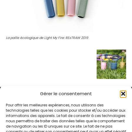
La paille écologique de Light My Fire: REsTRAW 2019
Gérer le consentement
Pour offrir les meilleures expériences, nous utilisons des
technologies telles que les cookies pour stocker et/ou accéder aux
informations des appareils. Le fait de consentir à ces technologies
Alternative Média est une agence de relations presse et de
nous permettra de traiter des données telles que le comportement
relations publiques basée à Grenoble. Depuis 1995, elle conçoit et
de navigation ou les ID uniques sur ce site. Le fait de ne pas
pilote des stratégies de visibilité en France et à l’international
consentir ou de retirer son consentement peut avoir un effet négatif