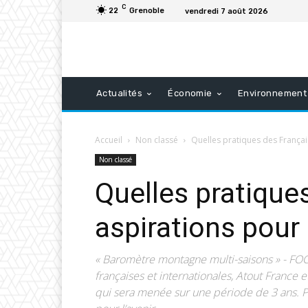
C
22
Grenoble
vendredi 7 août 2026
Actualités
Économie
Environnement
Accueil
Non classé
Quelles pratiques des Français
Non classé
Quelles pratique
aspirations pour 
« Baromètre montagne multi-saisons » - FOCU
françaises et internationales, Atout France 
qui sera menée sur une période de 3 ans. P