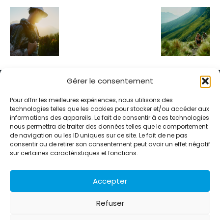
Gérer le consentement
Pour offrir les meilleures expériences, nous utilisons des
technologies telles que les cookies pour stocker et/ou accéder aux
informations des appareils. Le fait de consentir à ces technologies
Alternative Média est une agence de relations presse et de
nous permettra de traiter des données telles que le comportement
relations publiques basée à Grenoble. Depuis 1995, elle conçoit et
de navigation ou les ID uniques sur ce site. Le fait de ne pas
pilote des stratégies de visibilité en France et à l’international
consentir ou de retirer son consentement peut avoir un effet négatif
grâce à un réseau d’agences partenaires.
sur certaines caractéristiques et fonctions.
Contactez-nous :
info@alternativemedia.fr
Accepter
Refuser