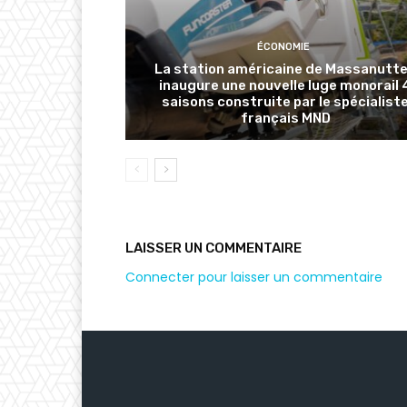
ÉCONOMIE
La station américaine de Massanutt
inaugure une nouvelle luge monorail 
saisons construite par le spécialist
français MND
LAISSER UN COMMENTAIRE
Connecter pour laisser un commentaire