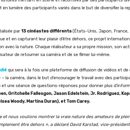
et en lumière des participants variés dans le but de diversifier la 
éalisée par
13 cinéastes différents
(États-Unis, Japon, France, 
ue et en capturant leur plaisir d’être dehors, ce projet internation
ion avec la nature. Chaque réalisateur a sa propre mission, son acti
ateur de retourner sa caméra et de se filmer lui-même.
édié
qui sera à la fois une plateforme de diffusion de vidéos et 
 – la caméra, dans le but d’encourager le travail avec des participa
déo et une séance de questions-réponses pour donner plus d’infor
n, Gritchelle Fallesgon, Jason Edelstein, Jr. Rodriguez, Ko
elsea Woody, Martina Duran), et Tom Carey.
re et nous voulions montrer la vraie nature des amateurs de pl
mplement être dehors », a déclaré David Karstad, vice-président 