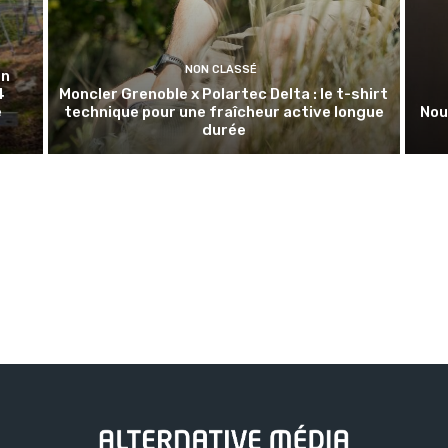
NON CLASSÉ
en
4
Moncler Grenoble x Polartec Delta : le t-shirt
e
technique pour une fraîcheur active longue
Nou
durée