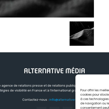
 agence de relations presse et de relations publiques basée à Grenoble.
Pour offrir les meil
atégies de visibilité en France et à l’international grâce à un réseau d’ag
cookies pour stocke
à ces technologies
Contactez-nous :
info@alternativemedia.fr
de navigation ou les
consentement peut a