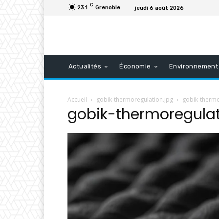
C
23.1
Grenoble
jeudi 6 août 2026
Actualités
Économie
Environnement
Accueil
gobik-thermoregulation.jpg
gobik-thermo
gobik-thermoregulat