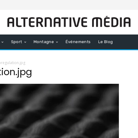
Sport
Montagne
Événements
Le Blog
regulation.jpg
ion.jpg