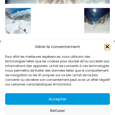
Gérer le consentement
Pour offrir les meilleures expériences, nous utilisons des
technologies telles que les cookies pour stocker et/ou accéder aux
informations des appareils. Le fait de consentir à ces technologies
Alternative Média est une agence de relations presse et de
nous permettra de traiter des données telles que le comportement
relations publiques basée à Grenoble. Depuis 1995, elle conçoit et
de navigation ou les ID uniques sur ce site. Le fait de ne pas
pilote des stratégies de visibilité en France et à l’international
consentir ou de retirer son consentement peut avoir un effet négatif
grâce à un réseau d’agences partenaires.
sur certaines caractéristiques et fonctions.
Contactez-nous :
info@alternativemedia.fr
Accepter
Refuser