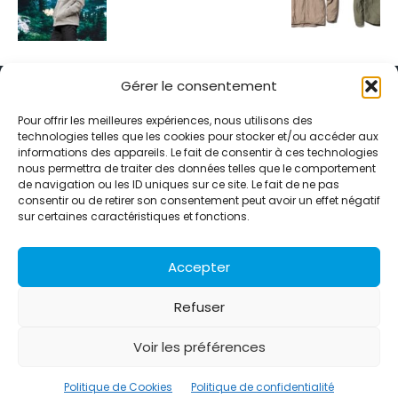
Gérer le consentement
Pour offrir les meilleures expériences, nous utilisons des
technologies telles que les cookies pour stocker et/ou accéder aux
informations des appareils. Le fait de consentir à ces technologies
Alternative Média est une agence de relations presse et de
nous permettra de traiter des données telles que le comportement
relations publiques basée à Grenoble. Depuis 1995, elle conçoit et
de navigation ou les ID uniques sur ce site. Le fait de ne pas
pilote des stratégies de visibilité en France et à l’international
consentir ou de retirer son consentement peut avoir un effet négatif
grâce à un réseau d’agences partenaires.
sur certaines caractéristiques et fonctions.
Contactez-nous :
info@alternativemedia.fr
Accepter
Refuser
Voir les préférences
© Copyright - Alternative Média
2026
Clients
Contact
International
Références
Politique de Cookies
Politique de confidentialité
Politique de confidentialité
Politique de Cookies