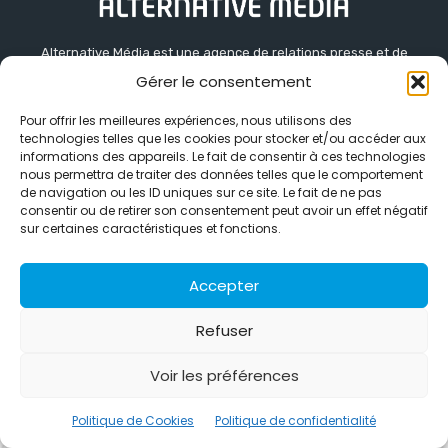
Alternative Média est une agence de relations presse et de
relations publiques basée à Grenoble. Depuis 1995, elle conçoit et
Gérer le consentement
pilote des stratégies de visibilité en France et à l’international
grâce à un réseau d’agences partenaires.
Pour offrir les meilleures expériences, nous utilisons des
technologies telles que les cookies pour stocker et/ou accéder aux
Contactez-nous :
info@alternativemedia.fr
informations des appareils. Le fait de consentir à ces technologies
nous permettra de traiter des données telles que le comportement
de navigation ou les ID uniques sur ce site. Le fait de ne pas
consentir ou de retirer son consentement peut avoir un effet négatif
sur certaines caractéristiques et fonctions.
Accepter
© Copyright - Alternative Média
2026
Clients
Contact
International
Références
Politique de confidentialité
Politique de Cookies
Refuser
Voir les préférences
Politique de Cookies
Politique de confidentialité