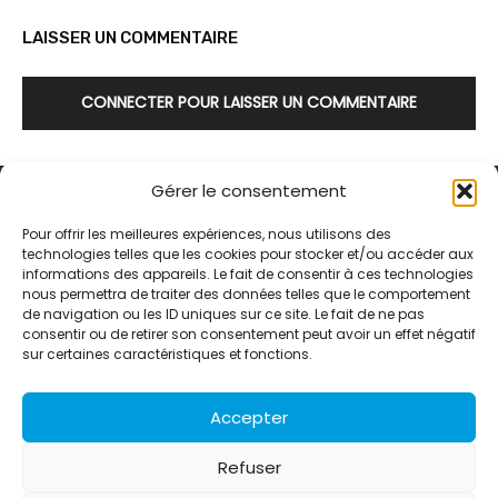
LAISSER UN COMMENTAIRE
CONNECTER POUR LAISSER UN COMMENTAIRE
Gérer le consentement
Pour offrir les meilleures expériences, nous utilisons des
technologies telles que les cookies pour stocker et/ou accéder aux
informations des appareils. Le fait de consentir à ces technologies
Alternative Média est une agence de relations presse et de
nous permettra de traiter des données telles que le comportement
relations publiques basée à Grenoble. Depuis 1995, elle conçoit et
de navigation ou les ID uniques sur ce site. Le fait de ne pas
pilote des stratégies de visibilité en France et à l’international
consentir ou de retirer son consentement peut avoir un effet négatif
grâce à un réseau d’agences partenaires.
sur certaines caractéristiques et fonctions.
Contactez-nous :
info@alternativemedia.fr
Accepter
Refuser