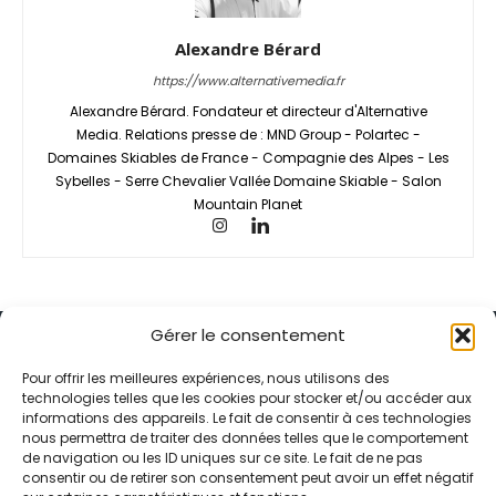
Alexandre Bérard
https://www.alternativemedia.fr
Alexandre Bérard. Fondateur et directeur d'Alternative
Media. Relations presse de : MND Group - Polartec -
Domaines Skiables de France - Compagnie des Alpes - Les
Sybelles - Serre Chevalier Vallée Domaine Skiable - Salon
Mountain Planet
Gérer le consentement
Pour offrir les meilleures expériences, nous utilisons des
technologies telles que les cookies pour stocker et/ou accéder aux
informations des appareils. Le fait de consentir à ces technologies
Alternative Média est une agence de relations presse et de
nous permettra de traiter des données telles que le comportement
relations publiques basée à Grenoble. Depuis 1995, elle conçoit et
de navigation ou les ID uniques sur ce site. Le fait de ne pas
pilote des stratégies de visibilité en France et à l’international
consentir ou de retirer son consentement peut avoir un effet négatif
grâce à un réseau d’agences partenaires.