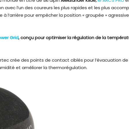
monde en titre de ski alpin
Aleksander Kilde,
le ARC5 PRO
es
n avec l’un des coureurs les plus rapides et les plus accom
à l’arrière pour empêcher la position « groupée » agressiv
ower Grid
, conçu pour optimiser la régulation de la températur
artec crée des points de contact ciblés pour l’évacuation de
humidité et améliorer la thermorégulation.