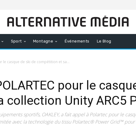
Sport
Montagne
Événements
Le Blog
le casque de ski de compétition et sa...
POLARTEC pour le casque
a collection Unity ARC5
ipements sportifs, OAKLEY, a fait appel à Polartec pour le ca
imitée avec la technologie du tissu Polartec® Power Grid™ pour u