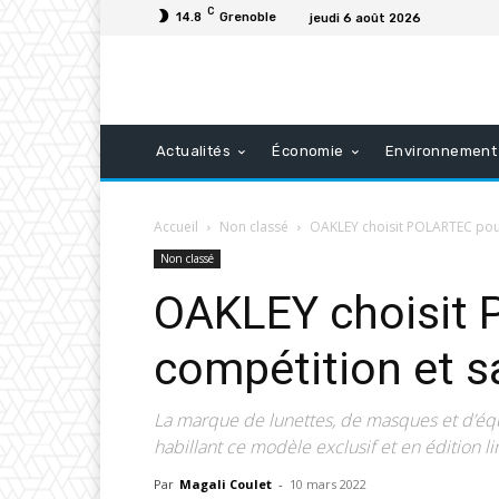
C
14.8
Grenoble
jeudi 6 août 2026
Actualités
Économie
Environnement
Accueil
Non classé
OAKLEY choisit POLARTEC pour 
Non classé
OAKLEY choisit 
compétition et s
La marque de lunettes, de masques et d’équ
habillant ce modèle exclusif et en édition l
Par
Magali Coulet
-
10 mars 2022