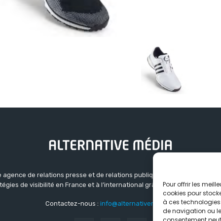
 agence de relations presse et de relations publiques basée à Grenoble.
Pour offrir les meil
atégies de visibilité en France et à l’international grâce à un réseau d’ag
cookies pour stocke
à ces technologies
Contactez-nous :
info@alternativemedia.fr
de navigation ou les
consentement peut a