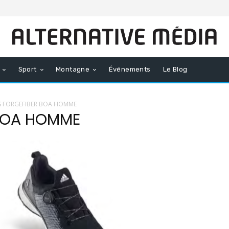
Sport
Montagne
Événements
Le Blog
S FORGEFIBER BOA HOMME
 BOA HOMME