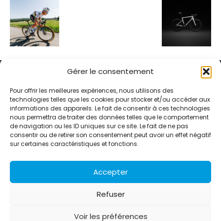
Gérer le consentement
Pour offrir les meilleures expériences, nous utilisons des
technologies telles que les cookies pour stocker et/ou accéder aux
informations des appareils. Le fait de consentir à ces technologies
Alternative Média est une agence de relations presse et de
nous permettra de traiter des données telles que le comportement
relations publiques basée à Grenoble. Depuis 1995, elle conçoit et
de navigation ou les ID uniques sur ce site. Le fait de ne pas
pilote des stratégies de visibilité en France et à l’international
consentir ou de retirer son consentement peut avoir un effet négatif
grâce à un réseau d’agences partenaires.
sur certaines caractéristiques et fonctions.
Contactez-nous :
info@alternativemedia.fr
Accepter
Refuser
Voir les préférences