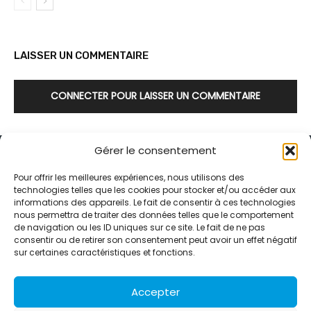
LAISSER UN COMMENTAIRE
CONNECTER POUR LAISSER UN COMMENTAIRE
Gérer le consentement
Pour offrir les meilleures expériences, nous utilisons des
technologies telles que les cookies pour stocker et/ou accéder aux
informations des appareils. Le fait de consentir à ces technologies
Alternative Média est une agence de relations presse et de
nous permettra de traiter des données telles que le comportement
relations publiques basée à Grenoble. Depuis 1995, elle conçoit et
de navigation ou les ID uniques sur ce site. Le fait de ne pas
pilote des stratégies de visibilité en France et à l’international
consentir ou de retirer son consentement peut avoir un effet négatif
grâce à un réseau d’agences partenaires.
sur certaines caractéristiques et fonctions.
Contactez-nous :
info@alternativemedia.fr
Accepter