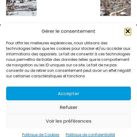
Gérer le consentement
Pour offrir les meilleures expériences, nous utilisons des
technologies telles que les cookies pour stocker et/ou accéder aux
informations des appareils. Le fait de consentir à ces technologies
Alternative Média est une agence de relations presse et de
nous permettra de traiter des données telles que le comportement
relations publiques basée à Grenoble. Depuis 1995, elle conçoit et
de navigation ou les ID uniques sur ce site. Le fait de ne pas
pilote des stratégies de visibilité en France et à l’international
consentir ou de retirer son consentement peut avoir un effet négatif
grâce à un réseau d’agences partenaires.
sur certaines caractéristiques et fonctions.
Contactez-nous :
info@alternativemedia.fr
Accepter
Refuser
Voir les préférences
© Copyright - Alternative Média
2026
Clients
Contact
International
Références
Politique de Cookies
Politique de confidentialité