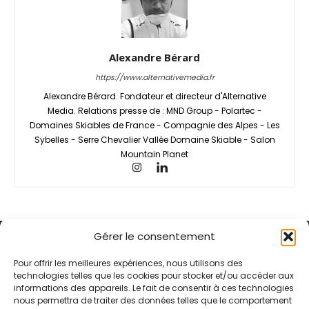
Alexandre Bérard
https://www.alternativemedia.fr
Alexandre Bérard. Fondateur et directeur d'Alternative
Media. Relations presse de : MND Group - Polartec -
Domaines Skiables de France - Compagnie des Alpes - Les
Sybelles - Serre Chevalier Vallée Domaine Skiable - Salon
Mountain Planet
Gérer le consentement
Pour offrir les meilleures expériences, nous utilisons des
technologies telles que les cookies pour stocker et/ou accéder aux
informations des appareils. Le fait de consentir à ces technologies
Alternative Média est une agence de relations presse et de
nous permettra de traiter des données telles que le comportement
relations publiques basée à Grenoble. Depuis 1995, elle conçoit et