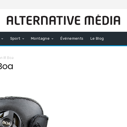
Sport
Montagne
Événements
Le Blog
an IR Boa
 Boa