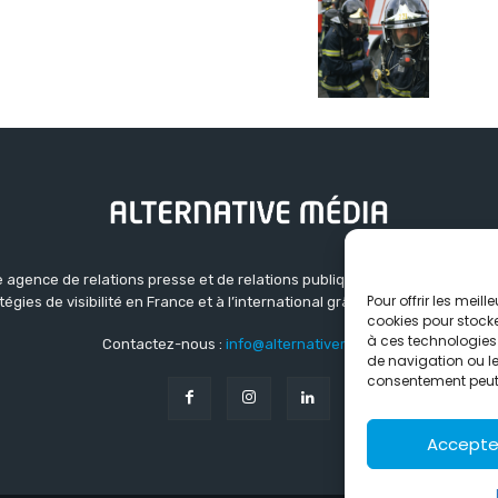
 agence de relations presse et de relations publiques basée à Grenoble.
Pour offrir les meil
atégies de visibilité en France et à l’international grâce à un réseau d’ag
cookies pour stocke
à ces technologies
Contactez-nous :
info@alternativemedia.fr
de navigation ou les
consentement peut a
Accepte