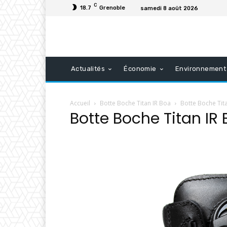
C
18.7
Grenoble
samedi 8 août 2026
Actualités
Économie
Environnement
Accueil
Botte Boche Titan IR Boa
Botte Boche Tit
Botte Boche Titan IR