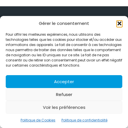
Gérer le consentement
Pour offrir les meilleures expériences, nous utilisons des
Alternative Média est une agence de relations presse et de
technologies telles que les cookies pour stocker et/ou accéder aux
relations publiques basée à Grenoble. Depuis 1995, elle conçoit et
informations des appareils. Le fait de consentir à ces technologies
pilote des stratégies de visibilité en France et à l’international
nous permettra de traiter des données telles que le comportement
grâce à un réseau d’agences partenaires.
de navigation ou les ID uniques sur ce site. Le fait de ne pas
consentir ou de retirer son consentement peut avoir un effet négatif
Contactez-nous :
info@alternativemedia.fr
sur certaines caractéristiques et fonctions.
Accepter
Refuser
© Copyright - Alternative Média
2026
Voir les préférences
Clients
Contact
International
Références
Politique de confidentialité
Politique de Cookies
Politique de Cookies
Politique de confidentialité