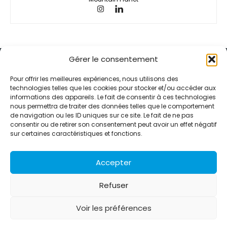
Gérer le consentement
Pour offrir les meilleures expériences, nous utilisons des
technologies telles que les cookies pour stocker et/ou accéder aux
informations des appareils. Le fait de consentir à ces technologies
Alternative Média est une agence de relations presse et de
nous permettra de traiter des données telles que le comportement
relations publiques basée à Grenoble. Depuis 1995, elle conçoit et
de navigation ou les ID uniques sur ce site. Le fait de ne pas
pilote des stratégies de visibilité en France et à l’international
consentir ou de retirer son consentement peut avoir un effet négatif
grâce à un réseau d’agences partenaires.
sur certaines caractéristiques et fonctions.
Contactez-nous :
info@alternativemedia.fr
Accepter
Refuser
Voir les préférences
© Copyright - Alternative Média
2026