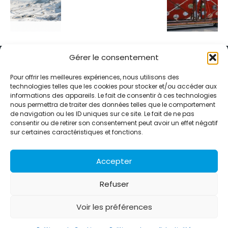
Gérer le consentement
Pour offrir les meilleures expériences, nous utilisons des
technologies telles que les cookies pour stocker et/ou accéder aux
informations des appareils. Le fait de consentir à ces technologies
Alternative Média est une agence de relations presse et de
nous permettra de traiter des données telles que le comportement
relations publiques basée à Grenoble. Depuis 1995, elle conçoit et
de navigation ou les ID uniques sur ce site. Le fait de ne pas
pilote des stratégies de visibilité en France et à l’international
consentir ou de retirer son consentement peut avoir un effet négatif
grâce à un réseau d’agences partenaires.
sur certaines caractéristiques et fonctions.
Contactez-nous :
info@alternativemedia.fr
Accepter
Refuser
Voir les préférences
© Copyright - Alternative Média
2026
Clients
Contact
International
Références