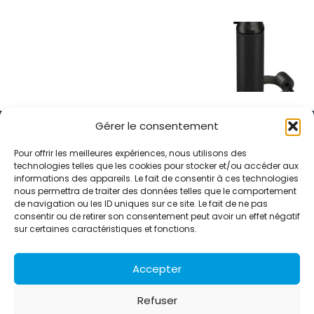
Gérer le consentement
Pour offrir les meilleures expériences, nous utilisons des
technologies telles que les cookies pour stocker et/ou accéder aux
informations des appareils. Le fait de consentir à ces technologies
Alternative Média est une agence de relations presse et de
nous permettra de traiter des données telles que le comportement
relations publiques basée à Grenoble. Depuis 1995, elle conçoit et
de navigation ou les ID uniques sur ce site. Le fait de ne pas
pilote des stratégies de visibilité en France et à l’international
consentir ou de retirer son consentement peut avoir un effet négatif
grâce à un réseau d’agences partenaires.
sur certaines caractéristiques et fonctions.
Contactez-nous :
info@alternativemedia.fr
Accepter
Refuser