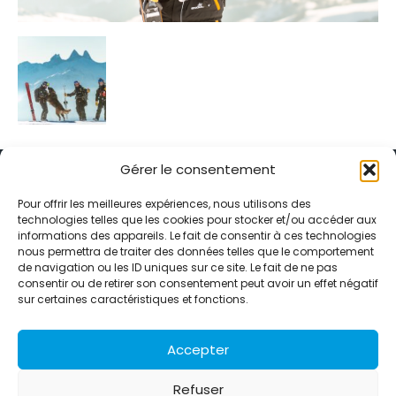
Gérer le consentement
Pour offrir les meilleures expériences, nous utilisons des
technologies telles que les cookies pour stocker et/ou accéder aux
informations des appareils. Le fait de consentir à ces technologies
Alternative Média est une agence de relations presse et de
nous permettra de traiter des données telles que le comportement
relations publiques basée à Grenoble. Depuis 1995, elle conçoit et
de navigation ou les ID uniques sur ce site. Le fait de ne pas
pilote des stratégies de visibilité en France et à l’international
consentir ou de retirer son consentement peut avoir un effet négatif
grâce à un réseau d’agences partenaires.
sur certaines caractéristiques et fonctions.
Contactez-nous :
info@alternativemedia.fr
Accepter
Refuser