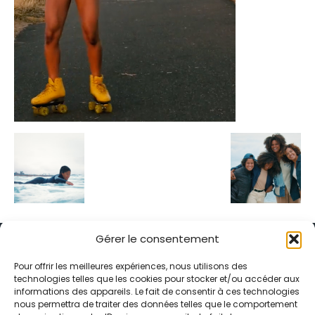
Gérer le consentement
Pour offrir les meilleures expériences, nous utilisons des
technologies telles que les cookies pour stocker et/ou accéder aux
informations des appareils. Le fait de consentir à ces technologies
Alternative Média est une agence de relations presse et de
nous permettra de traiter des données telles que le comportement
relations publiques basée à Grenoble. Depuis 1995, elle conçoit et