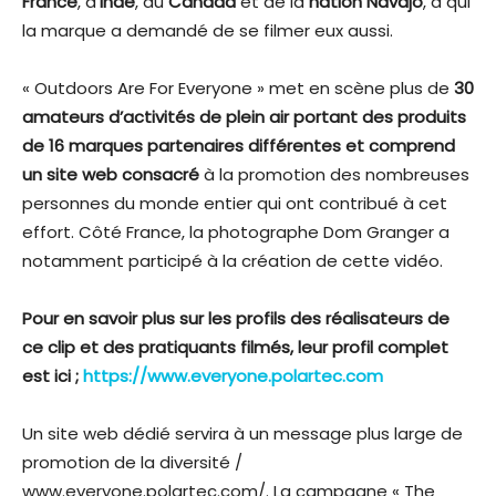
France
, d’
Inde
, du
Canada
et de la
nation Navajo
, à qui
la marque a demandé de se filmer eux aussi.
« Outdoors Are For Everyone » met en scène plus de
30
amateurs d’activités de plein air portant des produits
de 16 marques partenaires différentes et comprend
un site web consacré
à la promotion des nombreuses
personnes du monde entier qui ont contribué à cet
effort. Côté France, la photographe Dom Granger a
notamment participé à la création de cette vidéo.
Pour en savoir plus sur les profils des réalisateurs de
ce clip et des pratiquants filmés, leur profil complet
est ici ;
https://www.everyone.polartec.com
Un site web dédié servira à un message plus large de
promotion de la diversité /
www.everyone.polartec.com/. La campagne « The