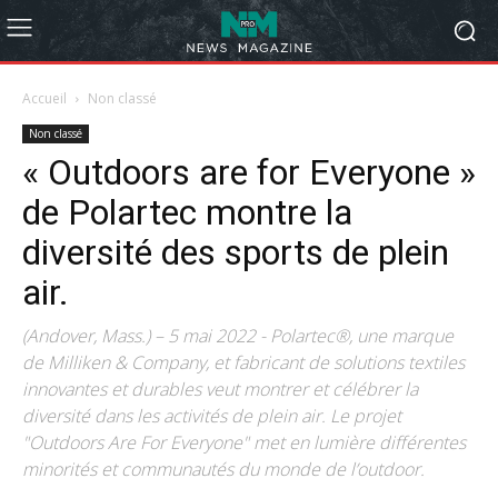
Accueil
Non classé
Non classé
« Outdoors are for Everyone »
de Polartec montre la
diversité des sports de plein
air.
(Andover, Mass.) – 5 mai 2022 - Polartec®, une marque
de Milliken & Company, et fabricant de solutions textiles
innovantes et durables veut montrer et célébrer la
diversité dans les activités de plein air. Le projet
"Outdoors Are For Everyone" met en lumière différentes
minorités et communautés du monde de l’outdoor.