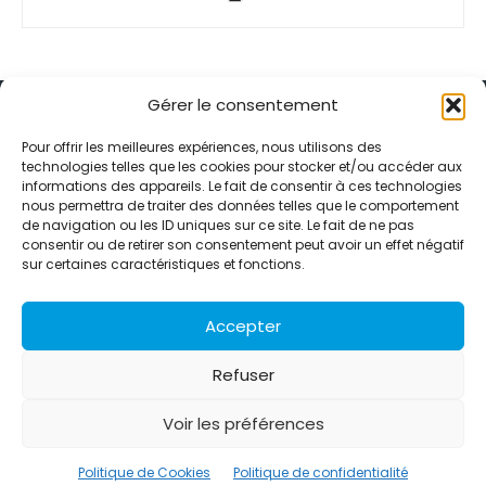
Gérer le consentement
Pour offrir les meilleures expériences, nous utilisons des
technologies telles que les cookies pour stocker et/ou accéder aux
informations des appareils. Le fait de consentir à ces technologies
Alternative Média est une agence de relations presse et de
nous permettra de traiter des données telles que le comportement
relations publiques basée à Grenoble. Depuis 1995, elle conçoit et
de navigation ou les ID uniques sur ce site. Le fait de ne pas
pilote des stratégies de visibilité en France et à l’international
consentir ou de retirer son consentement peut avoir un effet négatif
grâce à un réseau d’agences partenaires.
sur certaines caractéristiques et fonctions.
Contactez-nous :
info@alternativemedia.fr
Accepter
Refuser
Voir les préférences
© Copyright - Alternative Média
2026
Clients
Contact
International
Références
Politique de Cookies
Politique de confidentialité
Politique de confidentialité
Politique de Cookies