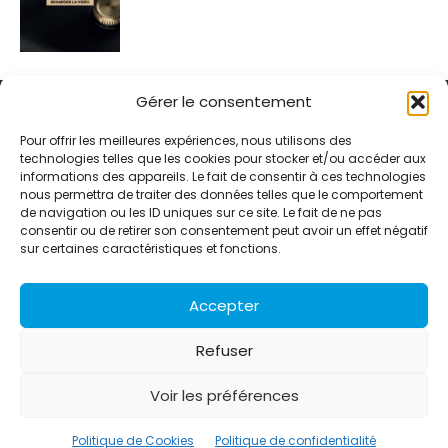
Gérer le consentement
Pour offrir les meilleures expériences, nous utilisons des
technologies telles que les cookies pour stocker et/ou accéder aux
informations des appareils. Le fait de consentir à ces technologies
Alternative Média est une agence de relations presse et de
nous permettra de traiter des données telles que le comportement
relations publiques basée à Grenoble. Depuis 1995, elle conçoit et
de navigation ou les ID uniques sur ce site. Le fait de ne pas
pilote des stratégies de visibilité en France et à l’international
consentir ou de retirer son consentement peut avoir un effet négatif
grâce à un réseau d’agences partenaires.
sur certaines caractéristiques et fonctions.
Contactez-nous :
info@alternativemedia.fr
Accepter
Refuser
Voir les préférences
© Copyright - Alternative Média
2026
Clients
Contact
International
Références
Politique de Cookies
Politique de confidentialité