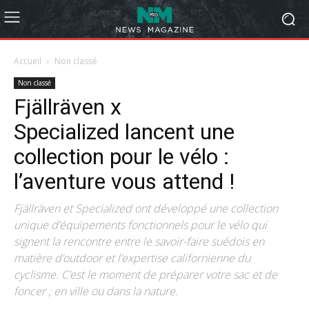
Accueil
Non classé
Non classé
Fjällräven x
Specialized lancent une
collection pour le vélo :
l’aventure vous attend !
Fjällräven et Specialized ont développé une collection
unique d’équipements fonctionnels pour le vélo qui
signent la rencontre entre le savoir-faire suédois en
matière d’outdoor et l’expertise californienne du
cyclisme. C’est le moment de préparer votre sac et de
foncer ; en ville ou dans la nature.