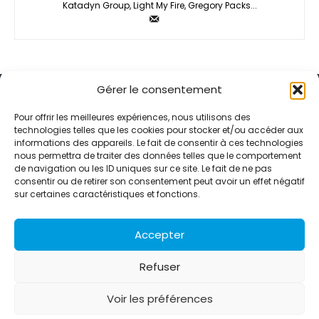
Katadyn Group, Light My Fire, Gregory Packs...
Gérer le consentement
Pour offrir les meilleures expériences, nous utilisons des
technologies telles que les cookies pour stocker et/ou accéder aux
informations des appareils. Le fait de consentir à ces technologies
Alternative Média est une agence de relations presse et de
nous permettra de traiter des données telles que le comportement
relations publiques basée à Grenoble. Depuis 1995, elle conçoit et
de navigation ou les ID uniques sur ce site. Le fait de ne pas
pilote des stratégies de visibilité en France et à l’international
consentir ou de retirer son consentement peut avoir un effet négatif
grâce à un réseau d’agences partenaires.
sur certaines caractéristiques et fonctions.
Contactez-nous :
info@alternativemedia.fr
Accepter
Refuser
Voir les préférences
© Copyright - Alternative Média
2026