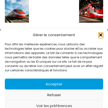
Gérer le consentement
Pour offrir les meilleures expériences, nous utilisons des
technologies telles que les cookies pour stocker et/ou accéder aux
informations des appareils. Le fait de consentir à ces technologies
Alternative Média est une agence de relations presse et de
nous permettra de traiter des données telles que le comportement
relations publiques basée à Grenoble. Depuis 1995, elle conçoit et
de navigation ou les ID uniques sur ce site. Le fait de ne pas
pilote des stratégies de visibilité en France et à l’international
consentir ou de retirer son consentement peut avoir un effet négatif
grâce à un réseau d’agences partenaires.
sur certaines caractéristiques et fonctions.
Contactez-nous :
info@alternativemedia.fr
Accepter
Refuser
Voir les préférences