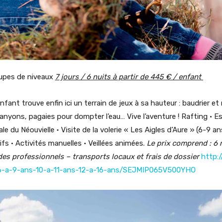
oupes de niveaux
7 jours / 6 nuits à partir de 445 € / enfant
enfant trouve enfin ici un terrain de jeux à sa hauteur : baudrier 
canyons, pagaies pour dompter l’eau… Vive l’aventure ! Rafting • 
du Néouvielle • Visite de la volerie « Les Aigles d’Aure » (6-9 ans)
fs • Activités manuelles • Veillées animées.
Le prix comprend : 6 
des professionnels – transports locaux et frais de dossier
http:
e-6-a-9-ans-10-a-11-ans-12-a-16-ans/SEJMIP065V500YHO