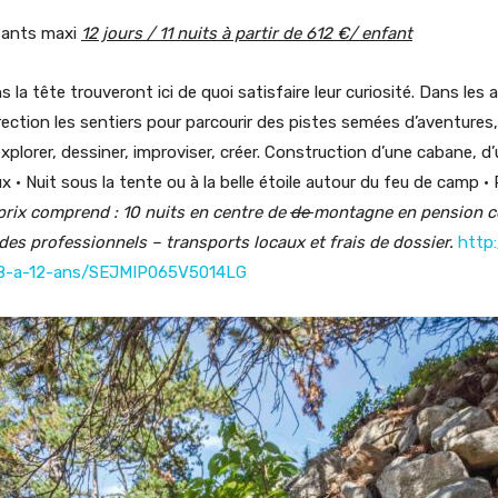
fants maxi
12 jours / 11 nuits à partir de 612 €/ enfant
 la tête trouveront ici de quoi satisfaire leur curiosité. Dans les a
ection les sentiers pour parcourir des pistes semées d’aventures, 
explorer, dessiner, improviser, créer. Construction d’une cabane, d’
 Nuit sous la tente ou à la belle étoile autour du feu de camp • P
prix comprend : 10 nuits en centre
de
de
montagne en pension co
 des professionnels – transports locaux et frais de dossier.
http
s-8-a-12-ans/SEJMIP065V5014LG