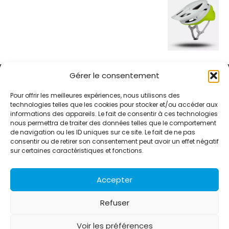
Gérer le consentement
Pour offrir les meilleures expériences, nous utilisons des
technologies telles que les cookies pour stocker et/ou accéder aux
informations des appareils. Le fait de consentir à ces technologies
Alternative Média est une agence de relations presse et de
nous permettra de traiter des données telles que le comportement
relations publiques basée à Grenoble. Depuis 1995, elle conçoit et
de navigation ou les ID uniques sur ce site. Le fait de ne pas
pilote des stratégies de visibilité en France et à l’international
consentir ou de retirer son consentement peut avoir un effet négatif
grâce à un réseau d’agences partenaires.
sur certaines caractéristiques et fonctions.
Contactez-nous :
info@alternativemedia.fr
Accepter
Refuser
Voir les préférences